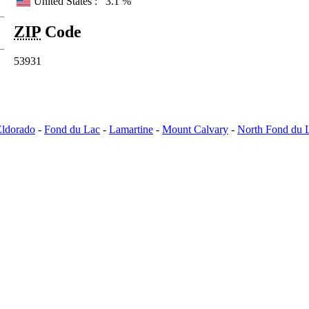
United States :
3.1 %
ZIP
Code
53931
Eldorado
-
Fond du Lac
-
Lamartine
-
Mount Calvary
-
North Fond du 