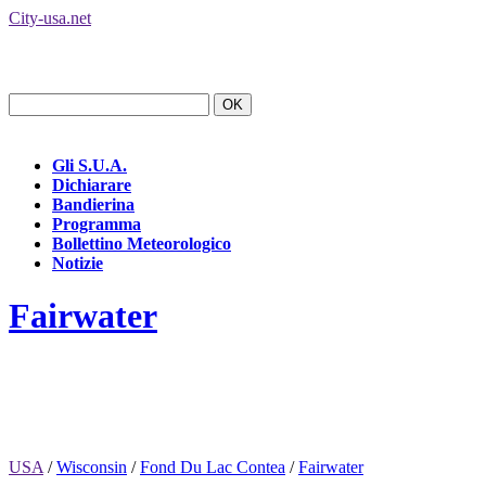
City-usa.net
Gli S.U.A.
Dichiarare
Bandierina
Programma
Bollettino Meteorologico
Notizie
Fairwater
USA
/
Wisconsin
/
Fond Du Lac Contea
/
Fairwater