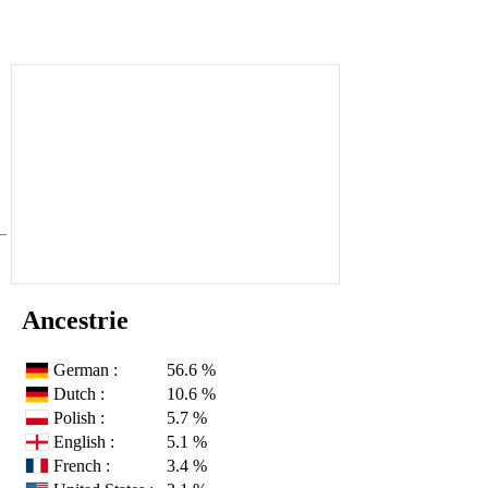
Ancestrie
German :
56.6 %
Dutch :
10.6 %
Polish :
5.7 %
English :
5.1 %
French :
3.4 %