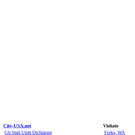
City-USA.net
Visitato
Gli Stati Uniti Dichiarare
Forks, WA