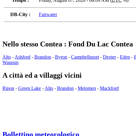
Tempo :
Friday, August 07, 2026 - 04:09 AM (
UTC
-6)
DB-City :
Fairwater
Nello stesso Contea : Fond Du Lac Contea
Alto
-
Ashford
-
Brandon
-
Byron
-
Campbellsport
-
Dexter
-
Eden
-
Waupun
A città ed a villaggi vicini
Ripon
-
Green Lake
-
Alto
-
Brandon
-
Metomen
-
Mackford
Bollettino meteorologico