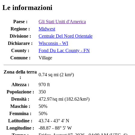
Le informazioni
Paese :
Gli Stati Uniti d'America
Regione :
Midwest
Divisione :
Centrale Del Nord Orientale
Dichiarare :
Wisconsin - WI
County :
Fond Du Lac County - FN
Comune :
Village
Zona della terra
0.74 sq mi (2 km²)
:
Altezza :
970 ft
Popolazione :
350
Densità :
472.97/sq mi (182.62/km²)
Maschio :
50%
Femmina :
50%
Latitudine :
43.74 - 43° 4' N
Longitudine :
-88.87 - 88° 5' W