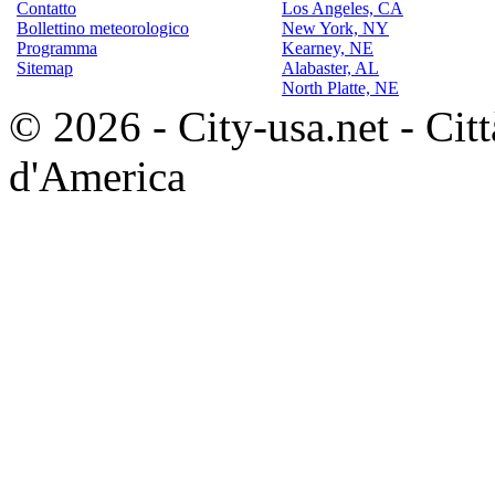
Contatto
Los Angeles, CA
Bollettino meteorologico
New York, NY
Programma
Kearney, NE
Sitemap
Alabaster, AL
North Platte, NE
© 2026 - City-usa.net - Città
d'America