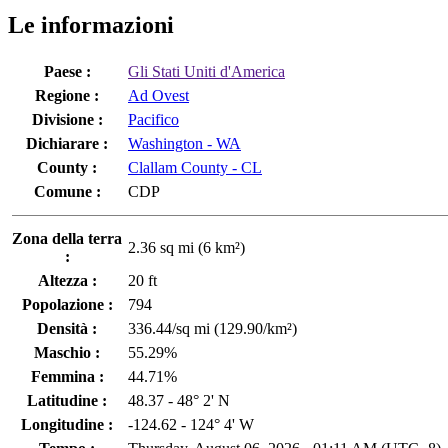
Le informazioni
Paese :
Gli Stati Uniti d'America
Regione :
Ad Ovest
Divisione :
Pacifico
Dichiarare :
Washington - WA
County :
Clallam County - CL
Comune :
CDP
Zona della terra
2.36 sq mi (6 km²)
:
Altezza :
20 ft
Popolazione :
794
Densità :
336.44/sq mi (129.90/km²)
Maschio :
55.29%
Femmina :
44.71%
Latitudine :
48.37 - 48° 2' N
Longitudine :
-124.62 - 124° 4' W