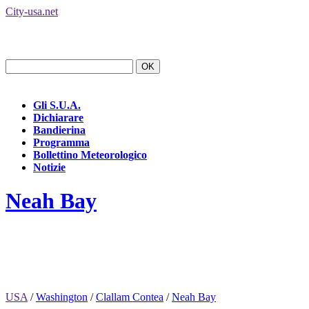
City-usa.net
Gli S.U.A.
Dichiarare
Bandierina
Programma
Bollettino Meteorologico
Notizie
Neah Bay
USA
/
Washington
/
Clallam Contea
/
Neah Bay