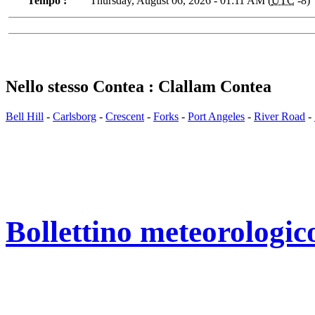
Tempo :
Thursday, August 06, 2026 - 01:11 AM (
UTC
-8)
Nello stesso Contea : Clallam Contea
Bell Hill
-
Carlsborg
-
Crescent
-
Forks
-
Port Angeles
-
River Road
-
Bollettino meteorologic