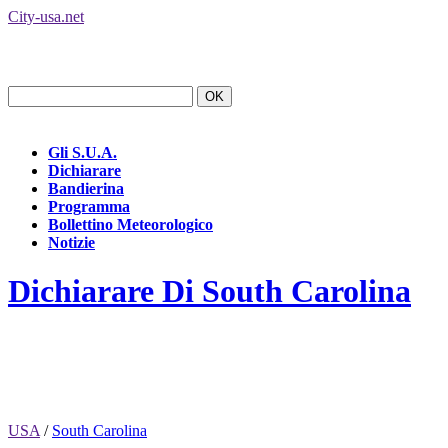
City-usa.net
Gli S.U.A.
Dichiarare
Bandierina
Programma
Bollettino Meteorologico
Notizie
Dichiarare Di South Carolina
USA
/
South Carolina