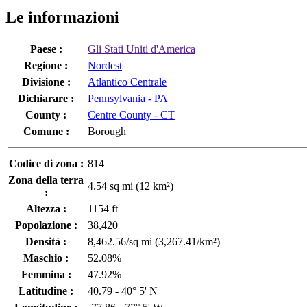
Le informazioni
Paese :
Gli Stati Uniti d'America
Regione :
Nordest
Divisione :
Atlantico Centrale
Dichiarare :
Pennsylvania - PA
County :
Centre County - CT
Comune :
Borough
Codice di zona :
814
Zona della terra
4.54 sq mi (12 km²)
:
Altezza :
1154 ft
Popolazione :
38,420
Densità :
8,462.56/sq mi (3,267.41/km²)
Maschio :
52.08%
Femmina :
47.92%
Latitudine :
40.79 - 40° 5' N