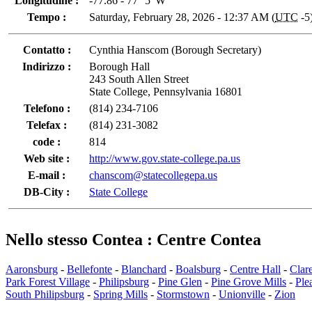
Longitudine :
-77.86 - 77° 5' W
Tempo :
Saturday, February 28, 2026 - 12:37 AM (
UTC
-5
Contatto :
Cynthia Hanscom (Borough Secretary)
Indirizzo :
Borough Hall
243 South Allen Street
State College, Pennsylvania 16801
Telefono :
(814) 234-7106
Telefax :
(814) 231-3082
code :
814
Web site :
http://www.gov.state-college.pa.us
E-mail :
chanscom@statecollegepa.us
DB-City :
State College
Nello stesso Contea : Centre Contea
Aaronsburg
-
Bellefonte
-
Blanchard
-
Boalsburg
-
Centre Hall
-
Clar
Park Forest Village
-
Philipsburg
-
Pine Glen
-
Pine Grove Mills
-
Ple
South Philipsburg
-
Spring Mills
-
Stormstown
-
Unionville
-
Zion