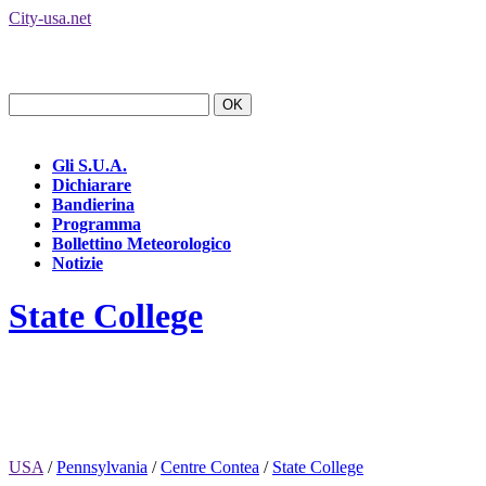
City-usa.net
Gli S.U.A.
Dichiarare
Bandierina
Programma
Bollettino Meteorologico
Notizie
State College
USA
/
Pennsylvania
/
Centre Contea
/
State College