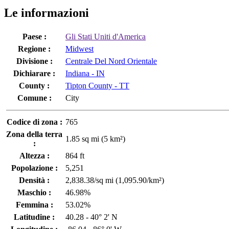
Le informazioni
Paese :
Gli Stati Uniti d'America
Regione :
Midwest
Divisione :
Centrale Del Nord Orientale
Dichiarare :
Indiana - IN
County :
Tipton County - TT
Comune :
City
Codice di zona :
765
Zona della terra
1.85 sq mi (5 km²)
:
Altezza :
864 ft
Popolazione :
5,251
Densità :
2,838.38/sq mi (1,095.90/km²)
Maschio :
46.98%
Femmina :
53.02%
Latitudine :
40.28 - 40° 2' N