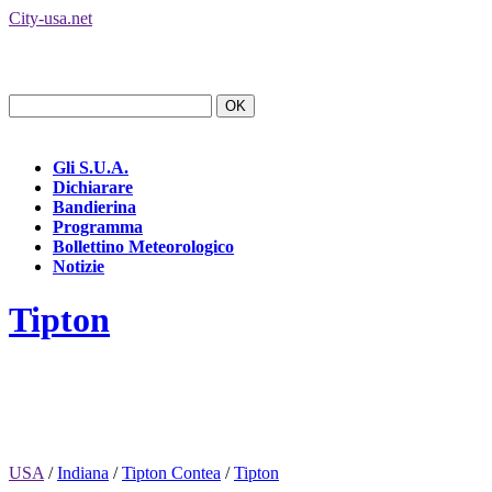
City-usa.net
Gli S.U.A.
Dichiarare
Bandierina
Programma
Bollettino Meteorologico
Notizie
Tipton
USA
/
Indiana
/
Tipton Contea
/
Tipton