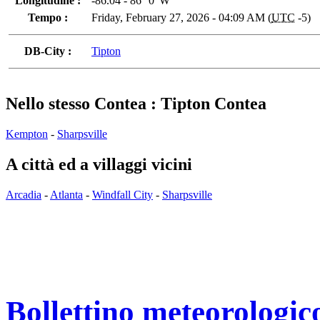
Longitudine :
-86.04 - 86° 0' W
Tempo :
Friday, February 27, 2026 - 04:09 AM (
UTC
-5)
DB-City :
Tipton
Nello stesso Contea : Tipton Contea
Kempton
-
Sharpsville
A città ed a villaggi vicini
Arcadia
-
Atlanta
-
Windfall City
-
Sharpsville
Bollettino meteorologic