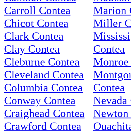
Carroll Contea
Marion 
Chicot Contea
Miller 
Clark Contea
Mississi
Clay Contea
Contea
Cleburne Contea
Monroe 
Cleveland Contea
Montgo
Columbia Contea
Contea
Conway Contea
Nevada 
Craighead Contea
Newton 
Crawford Contea
Ouachit