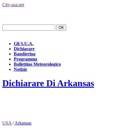
City-usa.net
Gli S.U.A.
Dichiarare
Bandierina
Programma
Bollettino Meteorologico
Notizie
Dichiarare Di Arkansas
USA
/
Arkansas