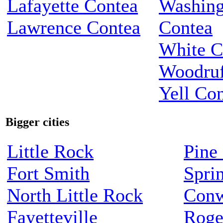
Lafayette Contea
Washing
Lawrence Contea
Contea
White C
Woodruf
Yell Co
Bigger cities
Little Rock
Pine 
Fort Smith
Spri
North Little Rock
Con
Fayetteville
Roge