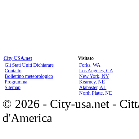
City-USA.net
Visitato
Gli Stati Uniti Dichiarare
Forks, WA
Contatto
Los Angeles, CA
Bollettino meteorologico
New York, NY
Programma
Kearney, NE
Sitemap
Alabaster, AL
North Platte, NE
© 2026 - City-usa.net - Città
d'America