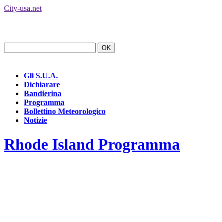
City-usa.net
Gli S.U.A.
Dichiarare
Bandierina
Programma
Bollettino Meteorologico
Notizie
Rhode Island Programma