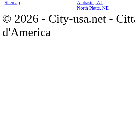
Sitemap
Alabaster, AL
North Platte, NE
© 2026 - City-usa.net - Città
d'America