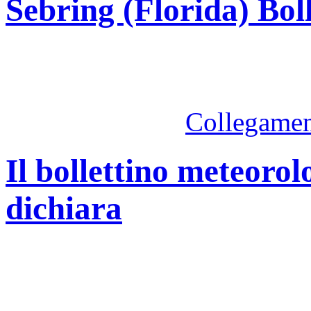
Sebring (Florida) Bol
Collegamen
Il bollettino meteorol
dichiara