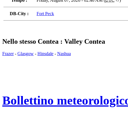
Tempo :
Friday, August 07, 2026 - 02:46 AM (
UTC
-7)
DB-City :
Fort Peck
Nello stesso Contea : Valley Contea
Frazer
-
Glasgow
-
Hinsdale
-
Nashua
Bollettino meteorologic