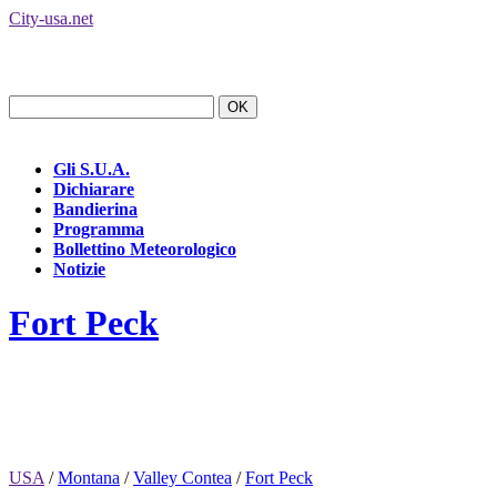
City-usa.net
Gli S.U.A.
Dichiarare
Bandierina
Programma
Bollettino Meteorologico
Notizie
Fort Peck
USA
/
Montana
/
Valley Contea
/
Fort Peck