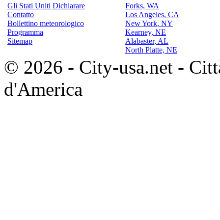
Gli Stati Uniti Dichiarare
Forks, WA
Contatto
Los Angeles, CA
Bollettino meteorologico
New York, NY
Programma
Kearney, NE
Sitemap
Alabaster, AL
North Platte, NE
© 2026 - City-usa.net - Città
d'America