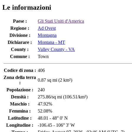
Le informazioni
Paese :
Gli Stati Uniti d'America
Regione :
Ad Ovest
Divisione :
Montagna
Dichiarare :
Montana - MT
County :
Valley County - VA
Comune :
Town
Codice di zona :
406
Zona della terra
0.87 sq mi (2 km²)
:
Popolazione :
240
Densità :
275.86/sq mi (106.51/km²)
Maschio :
47.92%
Femmina :
52.08%
Latitudine :
48.01 - 48° 0' N
Longitudine :
-106.45 - 106° 3' W